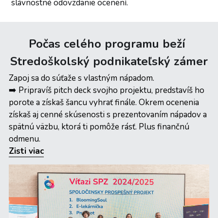
slávnostné odovzdanie ocenení.
Počas celého programu beží 
Stredoškolský podnikateľský zámer
Zapoj sa do súťaže s vlastným nápadom.
➡️ 
Pripravíš pitch deck svojho projektu, predstavíš ho 
porote a získaš šancu vyhrať finále. Okrem ocenenia 
získaš aj cenné skúsenosti s prezentovaním nápadov a 
spätnú väzbu, ktorá ti pomôže rásť. Plus finančnú 
odmenu. 
Zisti viac