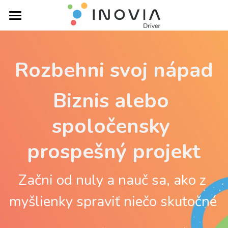
Domov
Webinár
Rozbehni svoj nápad
Ideátor
Biznis alebo 
Driver
spoločensky 
Súťaž/ SPZ
prospešný projekt
Dôležité termíny
Začni od nuly a nauč sa, ako z 
Fotogaléria
myšlienky spraviť niečo skutočné 
Kontakty