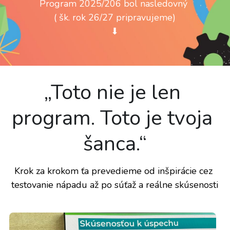
Program 2025/206 bol nasledovný 
( šk. rok 26/27 pripravujeme)
⬇
„Toto nie je len 
program. Toto je tvoja 
šanca.“
Krok za krokom ťa prevedieme od inšpirácie cez 
testovanie nápadu až po súťaž a reálne skúsenosti